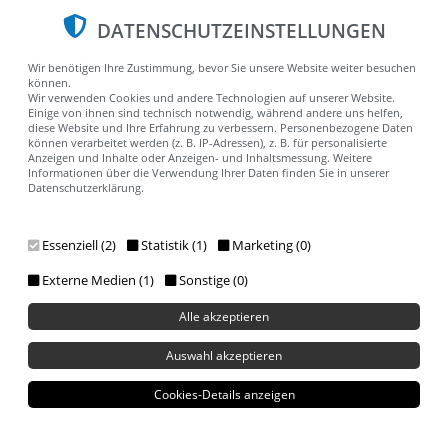
DATENSCHUTZEINSTELLUNGEN
Wir benötigen Ihre Zustimmung, bevor Sie unsere Website weiter besuchen
können.
ERWEITER
Wir verwenden Cookies und andere Technologien auf unserer Website.
Einige von ihnen sind technisch notwendig, während andere uns helfen,
diese Website und Ihre Erfahrung zu verbessern. Personenbezogene Daten
N SIE
können verarbeitet werden (z. B. IP-Adressen), z. B. für personalisierte
Anzeigen und Inhalte oder Anzeigen- und Inhaltsmessung. Weitere
Informationen über die Verwendung Ihrer Daten finden Sie in unserer
Datenschutzerklärung.
ALPHANEX
Essenziell (2)
Statistik (1)
Marketing (0)
T
Externe Medien (1)
Sonstige (0)
Alle akzeptieren
Entdecken Sie die Vielfalt und
Auswahl akzeptieren
Leistungsfähigkeit unserer Plugins, um
Ihre Website auf das nächste Level zu
Cookies-Details anzeigen
heben. Egal, ob Sie nach erweiterten
Funktionen, stilvoller Gestaltung oder
nahtloser Integration suchen, unsere